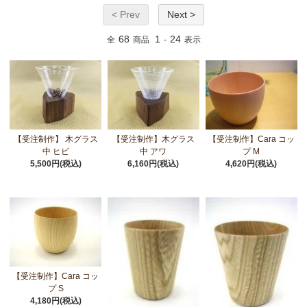
< Prev
Next >
68
1
24
全
商品
-
表示
【受注制作】Cara コッ
【受注制作】 木グラス
【受注制作】木グラス
プ M
中 ヒビ
中 アワ
4,620円(税込)
5,500円(税込)
6,160円(税込)
【受注制作】Cara コッ
プ S
4,180円(税込)