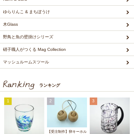
ゆらりんこ & まちぼうけ
木Glass
野鳥と魚の壁掛けシリーズ
硝子職人がつくる Mag Collection
マッシュルームスツール
ランキング
1
2
3
【受注制作】卵キーホル