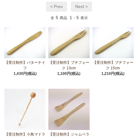
< Prev
Next >
5
1
5
全
商品
-
表示
【受注制作】バターナイ
【受注制作】プチフォー
【受注制作】プチフォー
フ
ク 13cm
ク 15cm
1,430円(税込)
1,100円(税込)
1,210円(税込)
【受注制作】小鳥マドラ
【受注制作】ジャムベラ