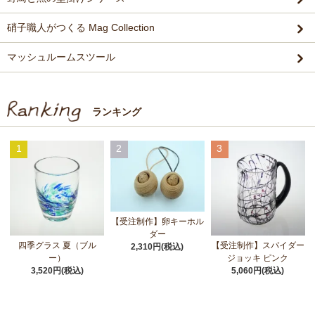
硝子職人がつくる Mag Collection
マッシュルームスツール
ランキング
1
2
3
【受注制作】卵キーホル
ダー
四季グラス 夏（ブル
【受注制作】スパイダー
2,310円(税込)
ー）
ジョッキ ピンク
3,520円(税込)
5,060円(税込)