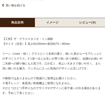
買い物を続ける
商品説明
イメージ
レビュー(0)
【工房】ザ・グラススタジオ・イン函館
【サイズ（目安）】高さ約100mm×直径約75～80mm
リーン（Lean：傾く）グラスという名前の通り、傾いた形がユーモアたっぷり
の手づくりグラス。2つ並べるとお互いが寄り添い合う様相に、結婚のお祝いや
ご夫婦への贈り物にも人気です。口が広く、程よい大きさで使いやすく、また
洗い易いのも魅力。ランダムに入った気泡のデザインも涼しげです。
※耐熱ではありませんので熱湯のご使用はお避けください。
※電子レンジ・食器洗い乾燥機はご使用になれません。
※ひとつひとつ手作りなのでサイズやデザインに若干違いが出る場合がありま
す。予めご了承ください。