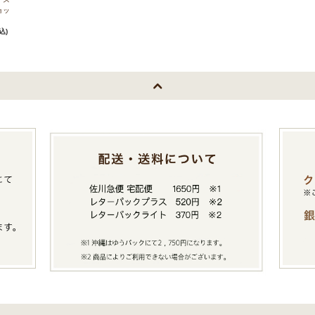
ョッ
ク
込)