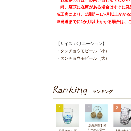
尚、店頭に在庫がある場合はすぐに発
※工房により、1週間～1か月以上かか
※発送までに1か月以上かかる場合は、
【サイズ バリエーション】
・
タンチョウモビール（小）
・
タンチョウモビール（大）
ランキング
1
2
3
【受注制作】卵
キーホルダー
四季グラス 夏
【受注制作