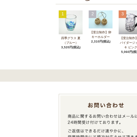
1
2
3
【受注制作】卵
キーホルダー
四季グラス 夏
【受注制作
2,310円(税込)
（ブルー）
パイダージ
3,520円(税込)
キ ピン
5,060円(税