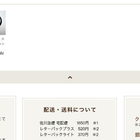
】ス
ョッ
ク
込)