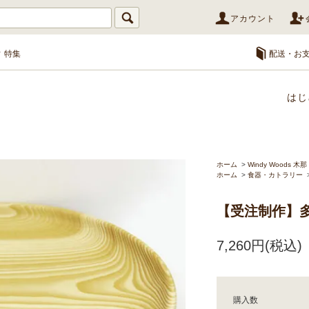
アカウント
特集
配送・お
はじ
ホーム
>
Windy Woods 木那
ホーム
>
食器・カトラリー
【受注制作】多
7,260円(税込)
購入数